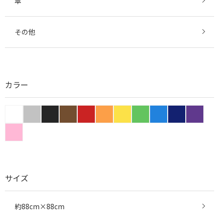
傘
その他
カラー
サイズ
約88cm×88cm