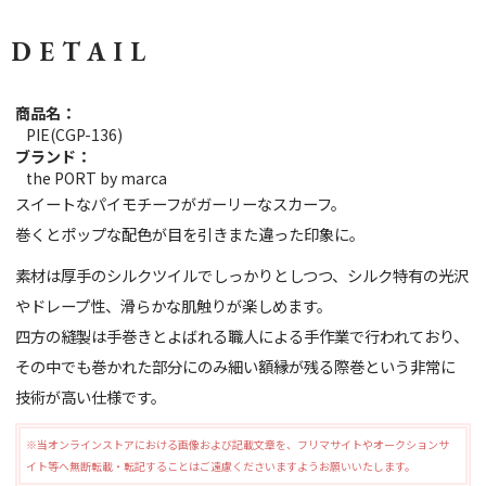
DETAIL
商品名：
PIE(CGP-136)
ブランド：
the PORT by marca
スイートなパイモチーフがガーリーなスカーフ。
巻くとポップな配色が目を引きまた違った印象に。
素材は厚手のシルクツイルでしっかりとしつつ、シルク特有の光沢
やドレープ性、滑らかな肌触りが楽しめます。
四方の縫製は手巻きとよばれる職人による手作業で行われており、
その中でも巻かれた部分にのみ細い額縁が残る際巻という非常に
技術が高い仕様です。
※当オンラインストアにおける画像および記載文章を、フリマサイトやオークションサ
イト等へ無断転載・転記することはご遠慮くださいますようお願いいたします。