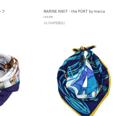
ーフ
MARINE KNOT - the PORT by marca
CEX-070
16,500円(税込)