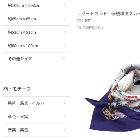
約108cm×108cm
リゾートランド - 伝統横濱スカ
約65cm×65cm
CMD-364T
19,800円(税込)
約53cm×53cm
約88cm×180cm
その他サイズ
柄・モチーフ
馬車・馬具・ベルト
草花・果実
音楽・楽器