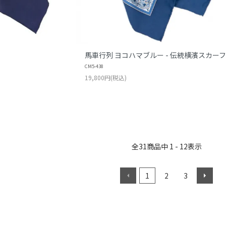
馬車行列 ヨコハマブルー - 伝統横濱スカーフ
CM5-438
19,800円(税込)
全
31
商品中
1 - 12
表示
1
2
3