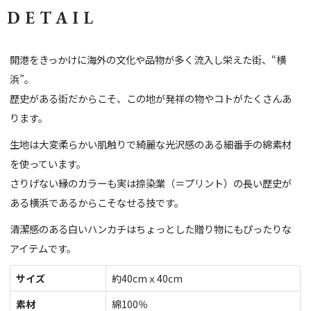
DETAIL
開港をきっかけに海外の文化や品物が多く流入し栄えた街、“横
浜”。
歴史がある街だからこそ、この地が発祥の物やコトがたくさんあ
ります。
生地は大変柔らかい肌触りで綺麗な光沢感のある細番手の綿素材
を使っています。
さりげない縁のカラーも実は捺染業（＝プリント）の長い歴史が
ある横浜であるからこそなせる技です。
清潔感のある白いハンカチはちょっとした贈り物にもぴったりな
アイテムです。
サイズ
約40cmｘ40cm
素材
綿100％