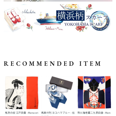
RECOMMENDED ITEM
鬼次の奴 江戸兵衛 - Marca ori
馬車行列 ヨコハマブルー - 伝
市川海老蔵二九亭白猿 - Marc