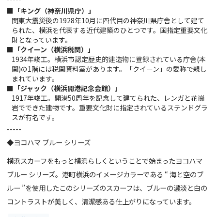
■「キング（神奈川県庁）」
関東大震災後の1928年10月に四代目の神奈川県庁舎として建て
られた、横浜を代表する近代建築のひとつです。国指定重要文化
財となっています。
■「クイーン（横浜税関）」
1934年竣工。横浜市認定歴史的建造物に登録されている庁舎(本
関)の1階には税関資料室があります。「クイーン」の愛称で親し
まれています。
■「ジャック（横浜開港記念会館）」
1917年竣工。開港50周年を記念して建てられた、レンガと花崗
岩でできた建物です。重要文化財に指定されているステンドグラ
スが有名です。
-----
◆ヨコハマ ブルー シリーズ
横浜スカーフをもっと横浜らしくということで始まったヨコハマ
ブルー シリーズ。港町横浜のイメージカラーである “ 海と空のブ
ルー ”を使用したこのシリーズのスカーフは、ブルーの濃淡と白の
コントラストが美しく、清潔感ある仕上がりになっています。