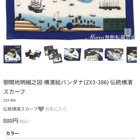
御開地明細之図 横濱絵バンダナ(ZX3-386) 伝統横濱
スカーフ
ZX3-386
伝統横濱スカーフ
お気に入り
880円
(税込)
カラー