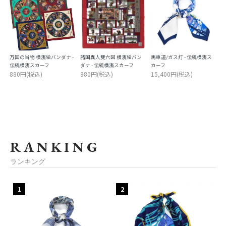
万国の当物 横濱絵バンダナ -
諸国異人雙六図 横濱絵バン
馬車道/ガス灯 - 伝統横濱ス
伝統横濱スカーフ
ダナ - 伝統横濱スカーフ
カーフ
880円(税込)
880円(税込)
15,400円(税込)
RANKING
ランキング
1
2