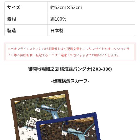
サイズ
約53cm×53cm
素材
綿100％
製造
日本製
※当オンラインストアにおける画像および記載文章を、フリマサイトやオークションサ
イト等へ無断転載・転記することはご遠慮くださいますようお願いいたします。
御開地明細之図 横濱絵バンダナ(ZX3-386)
-伝統横濱スカーフ-